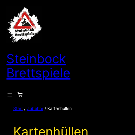
Zum
Inhalt
springen
Steinbock
Brettspiele
Start
/
Zubehör
/ Kartenhüllen
Kartenhüllen