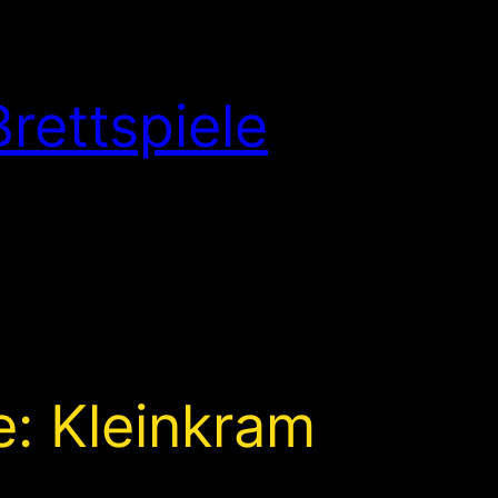
rettspiele
e:
Kleinkram