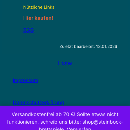
Nützliche Links
H
ier kaufen!
BGG
Zuletzt bearbeitet: 13.01.2026
Home
Impressum
Datenschutzerklärung
Versandkostenfrei ab 70 €! Sollte etwas nicht
Gewinnspiel-AGB
funktionieren, schreib uns bitte: shop@steinbock-
brettspiele.
Verwerfen