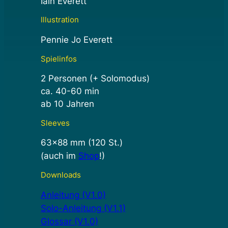
Iain Everett
Illustration
Pennie Jo Everett
Spielinfos
2 Personen (+ Solomodus)
ca. 40-60 min
ab 10 Jahren
Sleeves
63×88 mm (120 St.)
(auch im
Shop
!)
Downloads
Anleitung (V1.0)
Solo-Anleitung (V1.1)
Glossar (V1.0)