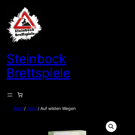
Zum
Inhalt
springen
Steinbock
Brettspiele
Start
/
Spiel
/ Auf wilden Wegen