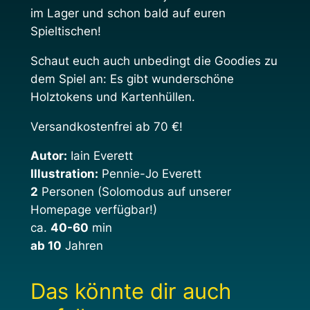
n
im Lager und schon bald auf euren
M
Spieltischen!
e
Schaut euch auch unbedingt die Goodies zu
n
dem Spiel an: Es gibt wunderschöne
g
Holztokens und Kartenhüllen.
e
Versandkostenfrei ab 70 €!
Autor:
Iain Everett
Illustration:
Pennie-Jo Everett
2
Personen (Solomodus auf unserer
Homepage verfügbar!)
ca.
40-60
min
ab 10
Jahren
Das könnte dir auch