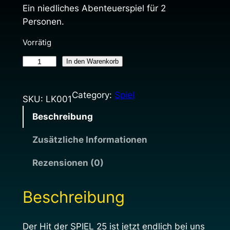
Ein niedliches Abenteuerspiel für 2
Personen.
Vorrätig
A
In den Warenkorb
u
f
Category:
Spiel
SKU:
LK001
w
i
Beschreibung
l
Zusätzliche Informationen
d
e
Rezensionen (0)
n
W
Beschreibung
e
g
e
Der Hit der SPIEL 25 ist jetzt endlich bei uns