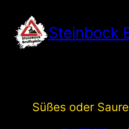
Zum
Inhalt
springen
Steinbock B
Süßes oder Saure