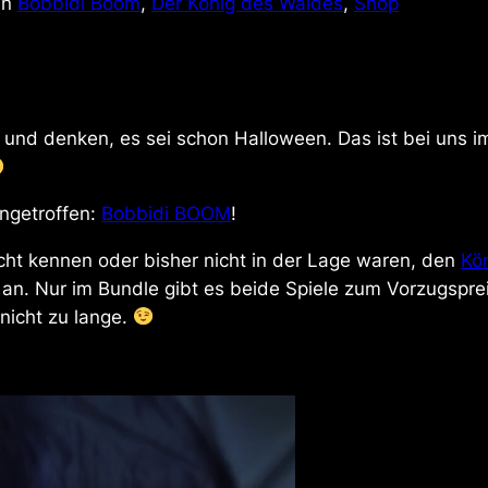
in
Bobbidi Boom
, 
Der König des Waldes
, 
Shop
t und denken, es sei schon Halloween. Das ist bei uns
ingetroffen:
Bobbidi BOOM
!
nicht kennen oder bisher nicht in der Lage waren, den
Kö
 an. Nur im Bundle gibt es beide Spiele zum Vorzugspre
nicht zu lange.