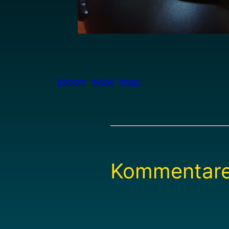
bboom
dkdw
shop
Kommentar