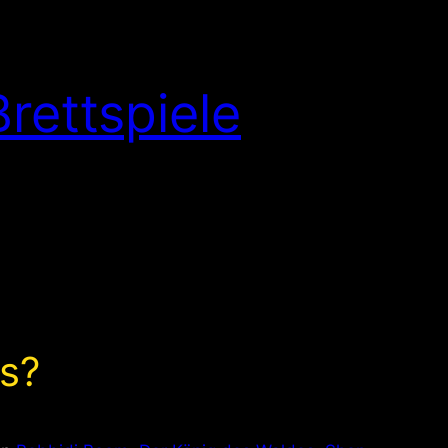
rettspiele
s?